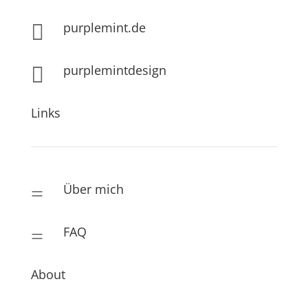
purplemint.de

purplemintdesign

Links
Über mich
=
FAQ
=
About