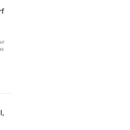
rf
ur
as
l,