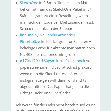
SketchOne
in 0.5mm für alles. – im Mai
bekommt man das SketchOne-Paket mit 4
Stärken gratis zu einer Bestellung, wenn
man sich den Code per Mail zusenden lässt.
Schaut mal links in der Sidebar.
fineOne by Neuland® Artmarker,
Pinselspitze
in 102 kaltgrau für Schatten +
beliebige Farbe für Akzente (wir hatten noch
Nr. 403 – ein schönes mintgrün).
#170×170 / 160gsm Insta Sketchbook
von
paperscreen.me – Quadratisch ist praktisch,
wenn man die Sketchnotes später bei
instagram zeigen will (dann wird nichts
abgeschnitten). Das Papier hat genau die
richtige Dicke und Oberfläche.
Ich werde für die Links nicht bezahlt und es ist
auch keine Kooperation. Ich empfehle euch