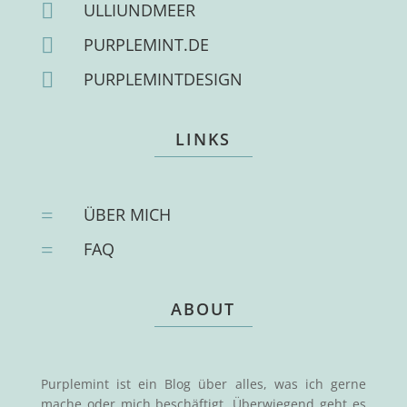

ULLIUNDMEER

PURPLEMINT.DE

PURPLEMINTDESIGN
LINKS
=
ÜBER MICH
=
FAQ
ABOUT
Purplemint ist ein Blog über alles, was ich gerne
mache oder mich beschäftigt. Überwiegend geht es