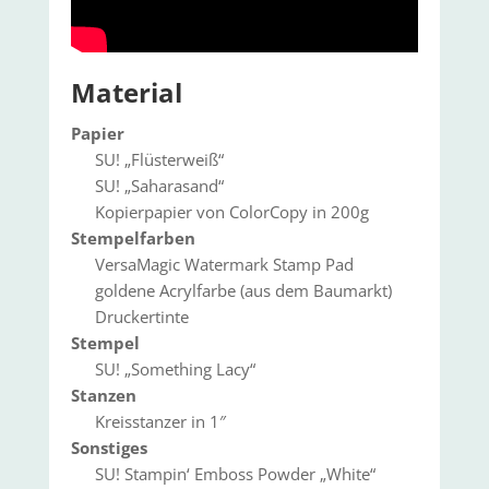
Material
Papier
SU! „Flüsterweiß“
SU! „Saharasand“
Kopierpapier von ColorCopy in 200g
Stempelfarben
VersaMagic Watermark Stamp Pad
goldene Acrylfarbe (aus dem Baumarkt)
Druckertinte
Stempel
SU! „Something Lacy“
Stanzen
Kreisstanzer in 1″
Sonstiges
SU! Stampin‘ Emboss Powder „White“