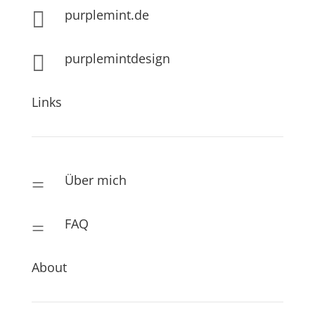
purplemint.de

purplemintdesign

Links
Über mich
=
FAQ
=
About