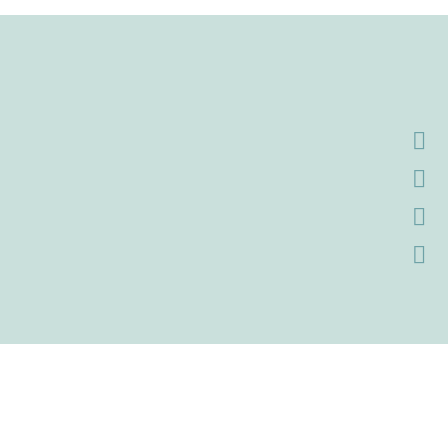



