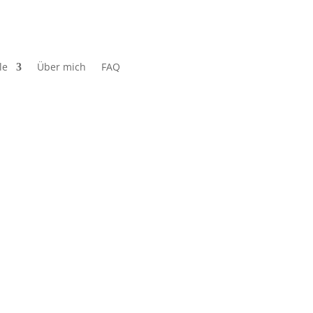
le
Über mich
FAQ